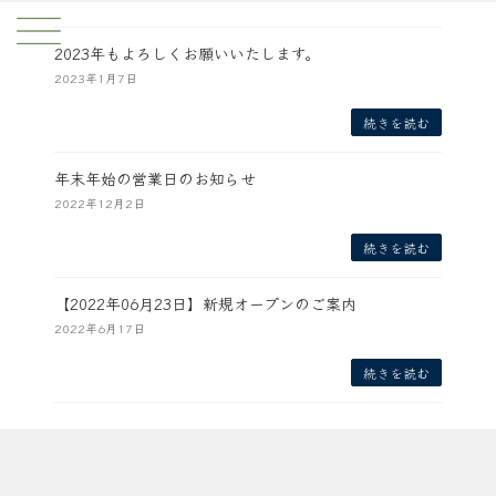
コ
ナ
ン
ビ
2023年もよろしくお願いいたします。
テ
ゲ
ン
ー
2023年1月7日
ツ
シ
へ
ョ
続きを読む
ス
ン
キ
に
年末年始の営業日のお知らせ
ッ
移
2022年12月2日
プ
動
続きを読む
【2022年06月23日】新規オープンのご案内
2022年6月17日
続きを読む