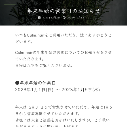
コ
ナ
ン
ビ
年末年始の営業日のお知らせ
テ
ゲ
最
2022年12月2日
2022年12月8日
ン
ー
終
更
ツ
シ
新
日
へ
ョ
時
:
いつもCalm.hairをご利用いただき、誠にありがとうご
ス
ン
ざいます。
キ
に
ッ
移
Calm.hairの年末年始の営業についてのお知らせをさせ
プ
動
ていただきます。
日程は以下をご覧くださいませ。
●年末年始の休業日
2023年1月1日(日) ～ 2023年1月5日(木)
年末は12月31日まで営業させていただき、年始は1月6
日から営業再開させていただきます。
皆様には大変ご迷惑をおかけいたしますが、ご了承い
ただきますようお願い申し上げます。